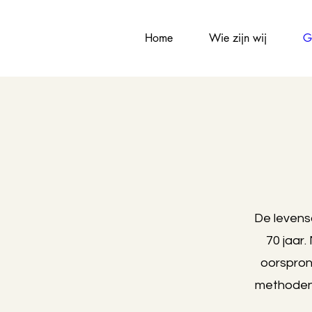
Home
Wie zijn wij
G
De levens
70 jaar
oorspronk
methoden 