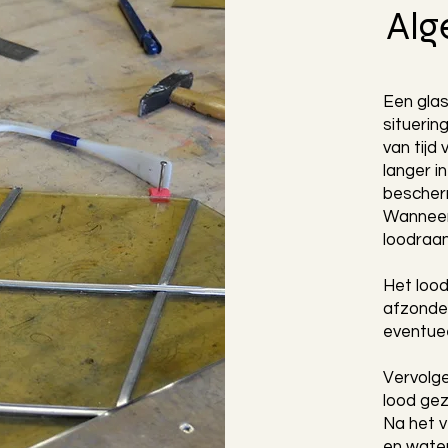
Alg
Een glas
situerin
van tijd
langer i
bescher
Wanneer 
loodraam
Het lood
afzonder
eventue
Vervolge
lood gez
Na het v
en wate