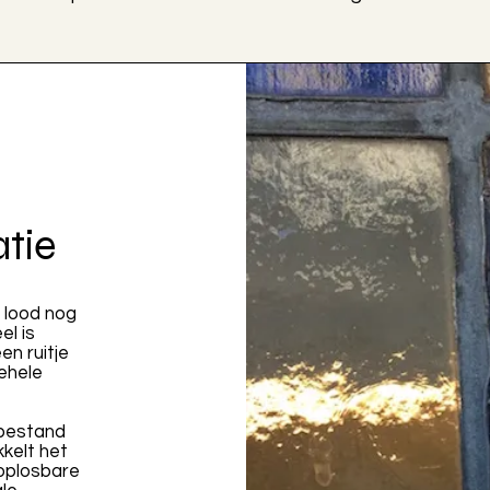
atie
t lood nog
el is
en ruitje
ehele
 bestand
kkelt het
noplosbare