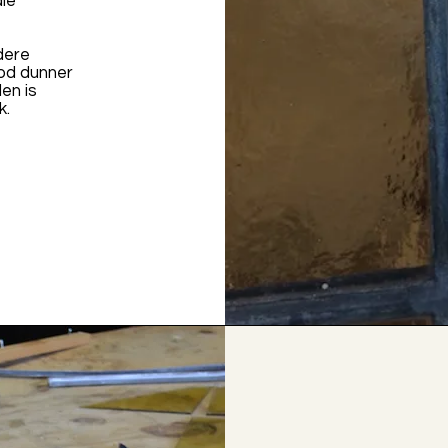
ale
dere
ood dunner
len is
k.