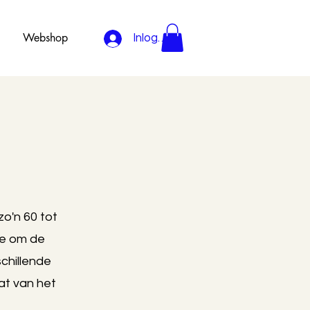
Webshop
Inloggen
o'n 60 tot
ie om de
schillende
at van het